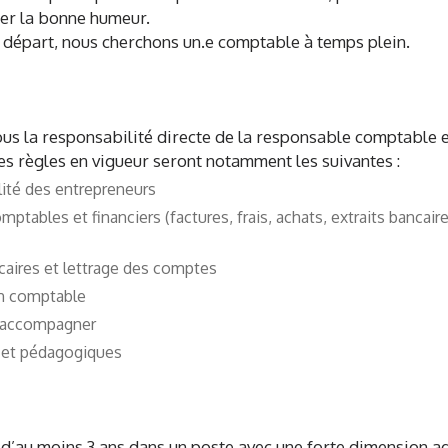
ier la bonne humeur.
 départ, nous cherchons un.e comptable à temps plein.
ous la responsabilité directe de la responsable comptable e
les règles en vigueur seront notamment les suivantes :
lité des entrepreneurs
omptables et financiers (factures, frais, achats, extraits bancai
caires et lettrage des comptes
on comptable
es accompagner
s et pédagogiques
d’au moins 3 ans dans un poste avec une forte dimension a