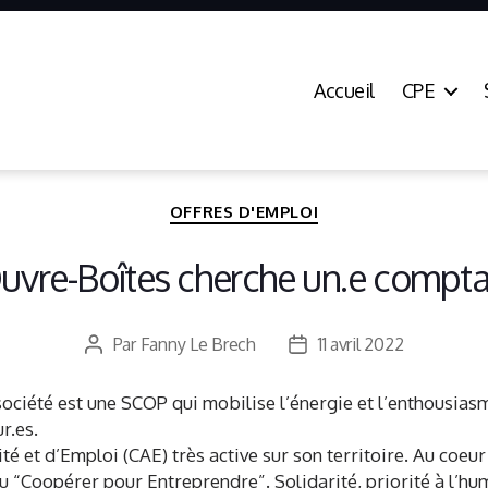
Accueil
CPE
Catégories
OFFRES D'EMPLOI
uvre-Boîtes cherche un.e compt
Par
Fanny Le Brech
11 avril 2022
Auteur
Date
de
de
l’article
l’article
société est une SCOP qui mobilise l’énergie et l’enthousiasm
r.es.
ité et d’Emploi (CAE) très active sur son territoire. Au coeu
eau “Coopérer pour Entreprendre”. Solidarité, priorité à l’hu