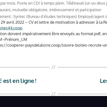
 par mois. Poste en CDI à temps plein. Télétravail (un ou deux
aurant, mutuelle obligatoire, intéressement et participation
hement : Syntec (Bureau d’études techniques) Employé/agent de
 29 avril 2022 – CV et lettre de motivation à adresser à l
ites44.coop
ation doivent impérativement être envoyés au format pdf, en
NOM–Prénom_LM
ttps://cooperer-paysdelaloire.coop/louvre-boites-recrute-
E est en ligne !
Le