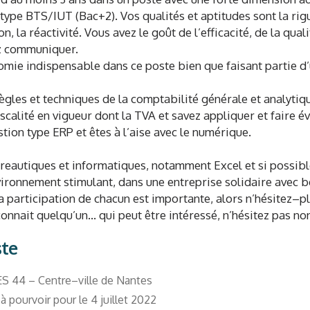
e BTS/IUT (Bac+2). Vos qualités et aptitudes sont la rigueu
on, la réactivité. Vous avez le goût de l’efficacité, de la qual
ez communiquer.
omie indispensable dans ce poste bien que faisant partie d’
règles et techniques de la comptabilité générale et analytiq
fiscalité en vigueur dont la TVA et savez appliquer et faire é
stion type ERP et êtes à l’aise avec le numérique.
bureautiques et informatiques, notamment Excel et si possibl
vironnement stimulant, dans une entreprise solidaire avec 
a participation de chacun est importante, alors n’hésitez–pl
onnait quelqu’un… qui peut être intéressé, n’hésitez pas non
ste
S 44 – Centre–ville de Nantes
 pourvoir pour le 4 juillet 2022