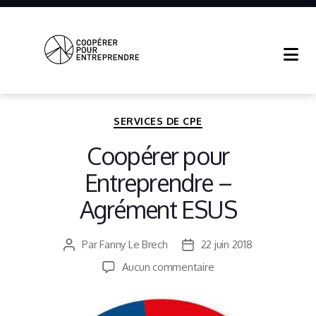
Coopérer
Pour
Entreprendre
Catégories
SERVICES DE CPE
Coopérer pour
Entreprendre –
Agrément ESUS
Par
Fanny Le Brech
22 juin 2018
Auteur
Date
de
de
sur
Aucun commentaire
l’article
l’article
Coopérer
pour
Entreprendre