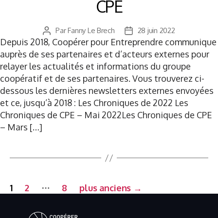
CPE
Par
Fanny Le Brech
28 juin 2022
Auteur
Date
Depuis 2018, Coopérer pour Entreprendre communique
de
de
l’article
l’article
auprès de ses partenaires et d’acteurs externes pour
relayer les actualités et informations du groupe
coopératif et de ses partenaires. Vous trouverez ci-
dessous les dernières newsletters externes envoyées
et ce, jusqu’à 2018 : Les Chroniques de 2022 Les
Chroniques de CPE – Mai 2022Les Chroniques de CPE
– Mars […]
…
1
2
8
plus anciens
→
Pagination
des