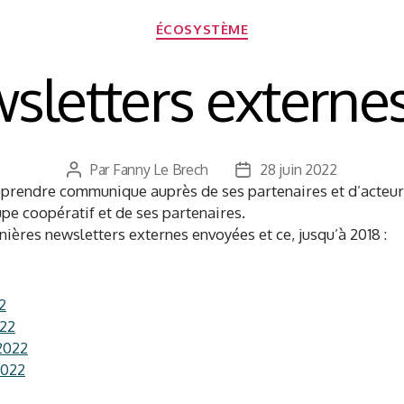
Catégories
ÉCOSYSTÈME
sletters externe
Par
Fanny Le Brech
28 juin 2022
Auteur
Date
prendre communique auprès de ses partenaires et d’acteurs
de
de
upe coopératif et de ses partenaires.
l’article
l’article
ières newsletters externes envoyées et ce, jusqu’à 2018 :
2
022
2022
2022