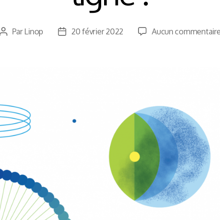
Par
Linop
20 février 2022
Aucun commentair
Auteur
Date
de
de
l’article
l’article