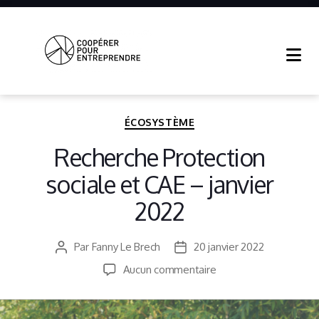
Coopérer
Pour
Entreprendre
Catégories
ÉCOSYSTÈME
Recherche Protection
sociale et CAE – janvier
2022
Par
Fanny Le Brech
20 janvier 2022
Auteur
Date
de
de
sur
Aucun commentaire
l’article
l’article
Recherche
Protection
sociale