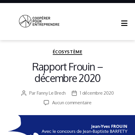
Coopérer
Pour
Entreprendre
Catégories
ÉCOSYSTÈME
Rapport Frouin –
décembre 2020
Par
Fanny Le Brech
1 décembre 2020
Auteur
Date
de
de
sur
Aucun commentaire
l’article
l’article
Rapport
Frouin
–
décembre