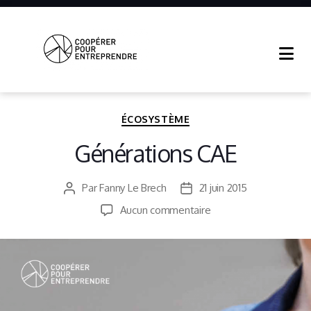
Coopérer
Pour
Entreprendre
Catégories
ÉCOSYSTÈME
Générations CAE
Par
Fanny Le Brech
21 juin 2015
Auteur
Date
de
de
sur
Aucun commentaire
l’article
l’article
Générations
CAE